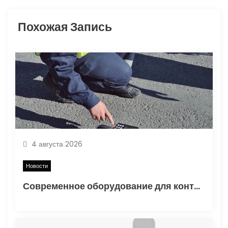
я
Похожая Запись
п
о
з
а
п
4 августа 2026
и
Новости
с
Современное оборудование для контроля качества в дорожном строительстве
я
м