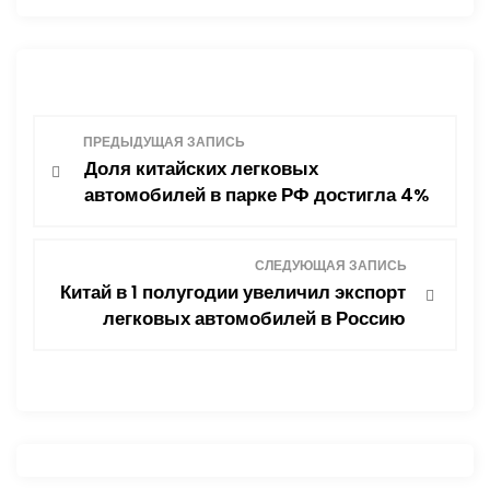
Н
ПРЕДЫДУЩАЯ ЗАПИСЬ
Доля китайских легковых
а
автомобилей в парке РФ достигла 4%
в
СЛЕДУЮЩАЯ ЗАПИСЬ
и
Китай в 1 полугодии увеличил экспорт
легковых автомобилей в Россию
г
а
ц
и