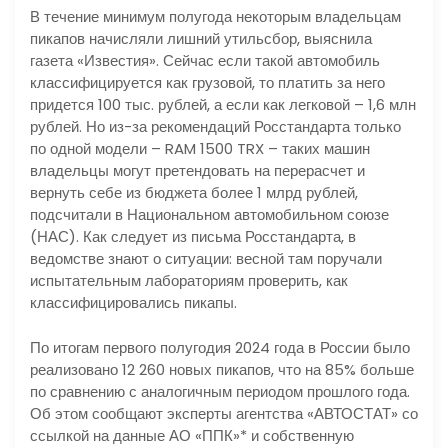
В течение минимум полугода некоторым владельцам
пикапов начисляли лишний утильсбор, выяснила
газета «Известия». Сейчас если такой автомобиль
классифицируется как грузовой, то платить за него
придется 100 тыс. рублей, а если как легковой – 1,6 млн
рублей. Но из-за рекомендаций Росстандарта только
по одной модели – RAM 1500 TRX – таких машин
владельцы могут претендовать на перерасчет и
вернуть себе из бюджета более 1 млрд рублей,
подсчитали в Национальном автомобильном союзе
(НАС). Как следует из письма Росстандарта, в
ведомстве знают о ситуации: весной там поручали
испытательным лабораториям проверить, как
классифицировались пикапы.
По итогам первого полугодия 2024 года в России было
реализовано 12 260 новых пикапов, что на 85% больше
по сравнению с аналогичным периодом прошлого года.
Об этом сообщают эксперты агентства «АВТОСТАТ» со
ссылкой на данные АО «ППК»* и собственную