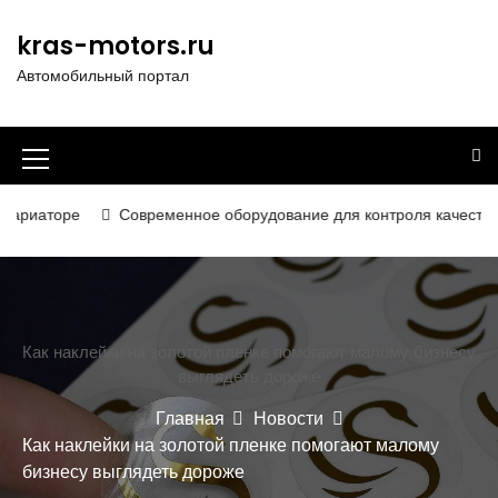
П
е
kras-motors.ru
р
Автомобильный портал
е
й
т
и
И
к
к
с
оре
Современное оборудование для контроля качества в дорож
о
о
д
н
е
р
к
ж
а
Как наклейки на золотой пленке помогают малому бизнесу
и
выглядеть дороже
м
м
о
Главная
Новости
е
м
Как наклейки на золотой пленке помогают малому
у
н
бизнесу выглядеть дороже