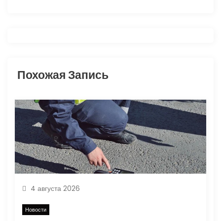
и
я
п
о
Похожая Запись
з
а
п
и
с
4 августа 2026
я
Новости