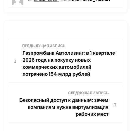
Н
ПРЕДЫДУЩАЯ ЗАПИСЬ
Газпромбанк Автолизинг: в 1 квартале
а
2026 года на покупку новых
коммерческих автомобилей
в
потрачено 154 млрд рублей
и
СЛЕДУЮЩАЯ ЗАПИСЬ
г
Безопасный доступ к данным: зачем
компаниям нужна виртуализация
а
рабочих мест
ц