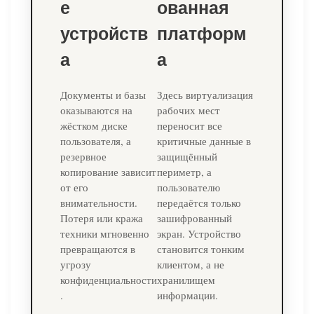
е
ованная
устройств
платформ
а
а
Документы и базы
Здесь виртуализация
оказываются на
рабочих мест
жёстком диске
переносит все
пользователя, а
критичные данные в
резервное
защищённый
копирование зависит
периметр, а
от его
пользователю
внимательности.
передаётся только
Потеря или кража
зашифрованный
техники мгновенно
экран. Устройство
превращаются в
становится тонким
угрозу
клиентом, а не
конфиденциальности
хранилищем
.
информации.