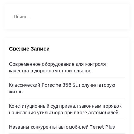
Н
П
а
о
й
и
с
т
к
и
:
Свежие Записи
Современное оборудование для контроля
качества в дорожном строительстве
Классический Porsche 356 SL получил вторую
жизнь
Конституционный суд признал законным порядок
начисления утильсбора при ввозе автомобилей
Названы конкуренты автомобилей Tenet Plus