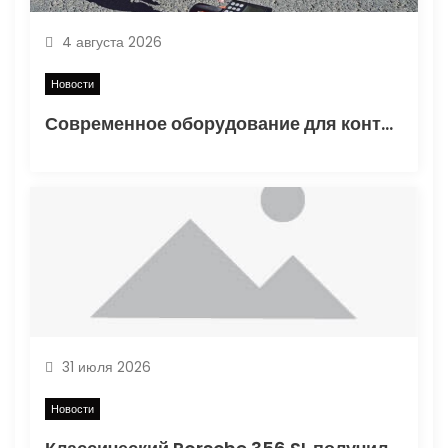
и
4 августа 2026
с
Новости
Современное оборудование для контроля качества в дорожном строительстве
я
м
31 июля 2026
Новости