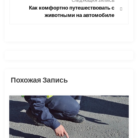
СЛЕДУЮЩАЯ ЗАПИСЬ
Как комфортно путешествовать с
г
животными на автомобиле
а
ц
и
я
Похожая Запись
п
о
з
а
п