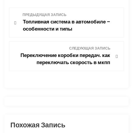
Н
ПРЕДЫДУЩАЯ ЗАПИСЬ
Топливная система в автомобиле –
а
особенности и типы
в
СЛЕДУЮЩАЯ ЗАПИСЬ
и
Переключение коробки передач. как
переключать скорость в мкпп
г
а
ц
и
я
Похожая Запись