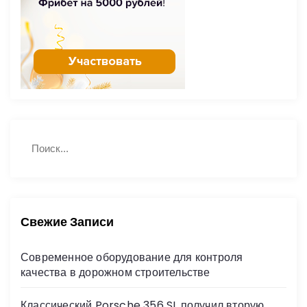
Н
П
а
о
й
и
с
т
к
и
:
Свежие Записи
Современное оборудование для контроля
качества в дорожном строительстве
Классический Porsche 356 SL получил вторую