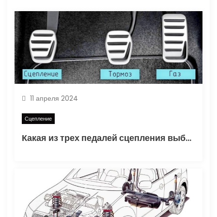
п
о
з
а
п
11 апреля 2024
и
Сцепление
с
Какая из трех педалей сцепления выбрать
я
м