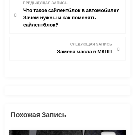
Н
ПРЕДЫДУЩАЯ ЗАПИСЬ
Что такое сайлентблок в автомобиле?
а
Зачем нужны и как поменять
сайлентблок?
в
и
СЛЕДУЮЩАЯ ЗАПИСЬ
Замена масла в МКПП
г
а
ц
и
я
Похожая Запись
п