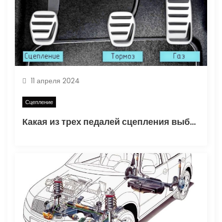
о
з
а
п
11 апреля 2024
и
Сцепление
с
Какая из трех педалей сцепления выбрать
я
м