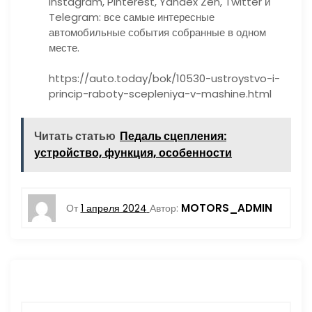
Instagram, Pinterest, Yandex Zen, Twitter и
Telegram: все самые интересные
автомобильные события собранные в одном
месте.
https://auto.today/bok/10530-ustroystvo-i-
princip-raboty-scepleniya-v-mashine.html
Читать статью
Педаль сцепления:
устройство, функция, особенности
MOTORS_ADMIN
От
1 апреля 2024
Автор: