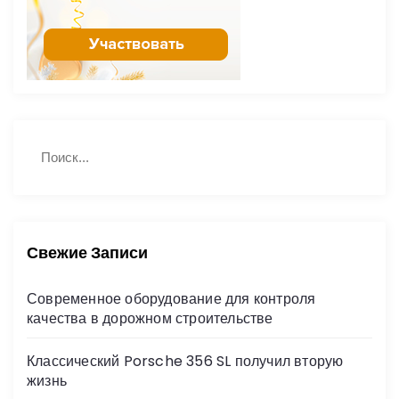
Н
П
а
о
й
и
с
т
к
и
:
Свежие Записи
Современное оборудование для контроля
качества в дорожном строительстве
Классический Porsche 356 SL получил вторую
жизнь