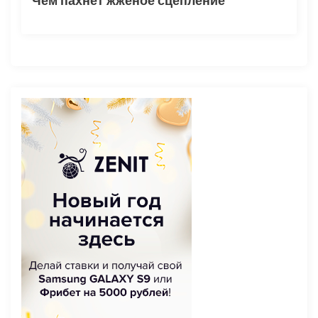
Чем пахнет жженое сцепление