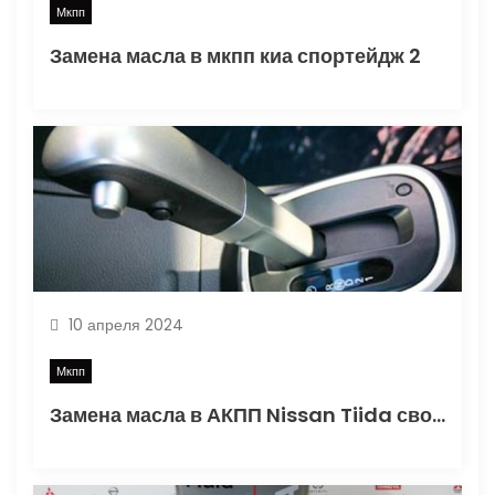
Мкпп
я
Замена масла в мкпп киа спортейдж 2
м
10 апреля 2024
Мкпп
Замена масла в АКПП Nissan Tiida своими руками: выбор смазки и необходимый объем