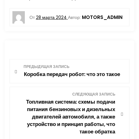
MOTORS_ADMIN
От
28 марта 2024
Автор:
Н
ПРЕДЫДУЩАЯ ЗАПИСЬ
Коробка передач робот: что это такое
а
в
СЛЕДУЮЩАЯ ЗАПИСЬ
Топливная система: схемы подачи
и
питания бензиновых и дизельных
двигателей автомобиля, а также
г
устройство и принцип работы, что
такое обратка
а