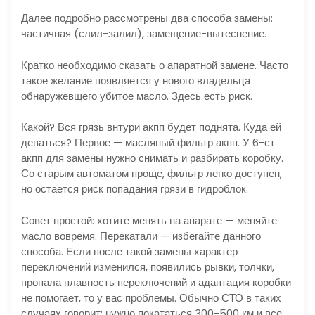
Далее подробно рассмотрены два способа замены:
частичная (слил-залил), замещение-вытеснение.
Кратко необходимо сказать о апаратной замене. Часто
такое желание появляется у нового владельца
обнаружевщего убитое масло. Здесь есть риск.
Какой? Вся грязь внтури акпп будет поднята. Куда ей
деваться? Первое — масляный фильтр акпп. У 6-ст
акпп для замены нужно снимать и разбирать коробку.
Со старым автоматом проще, фильтр легко доступен,
но остается риск попадания грязи в гидроблок.
Совет простой: хотите менять на апарате — меняйте
масло вовремя. Перекатали — избегайте данного
способа. Если после такой замены характер
переключений изменился, появились рывки, толчки,
пропала плавность переключений и адаптация коробки
не помогает, то у вас проблемы. Обычно СТО в таких
случаях говорит: нужно покататься 300-500 км и все