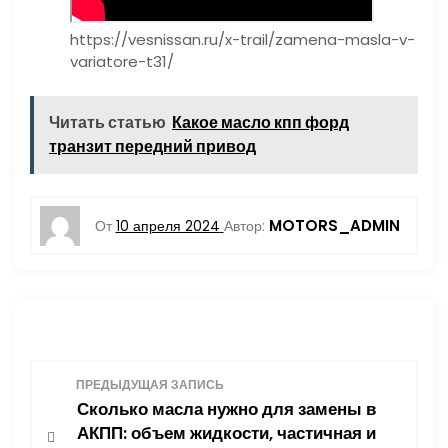
https://vesnissan.ru/x-trail/zamena-masla-v-
variatore-t31/
Читать статью
Какое масло кпп форд
транзит передний привод
MOTORS_ADMIN
От
10 апреля 2024
Автор:
Н
ПРЕДЫДУЩАЯ ЗАПИСЬ
Сколько масла нужно для замены в
а
АКПП: объем жидкости, частичная и