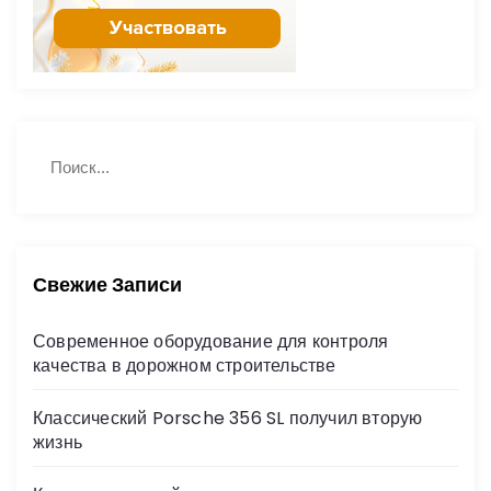
Н
П
а
о
й
и
с
т
к
и
:
Свежие Записи
Современное оборудование для контроля
качества в дорожном строительстве
Классический Porsche 356 SL получил вторую
жизнь