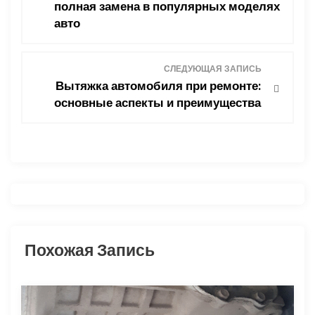
полная замена в популярных моделях
в
авто
и
СЛЕДУЮЩАЯ ЗАПИСЬ
г
Вытяжка автомобиля при ремонте:
основные аспекты и преимущества
а
ц
и
я
п
Похожая Запись
о
з