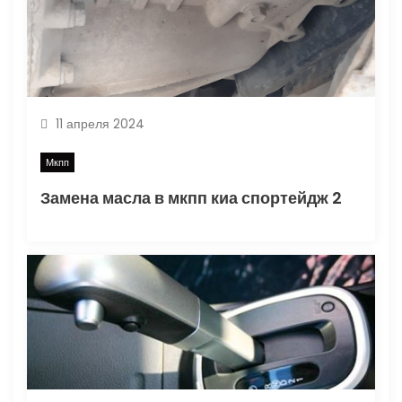
а
п
и
11 апреля 2024
с
Мкпп
я
Замена масла в мкпп киа спортейдж 2
м