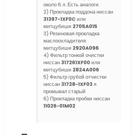
около 6 л. Есть аналоги.
2) Прокладка поддона ниссан
31397-1XF0C
или
митцубиши
2705A015
3) Резиновая прокладка
маслоохладителя
митцубиши
2920A096
4) Фильтр тонкой очистки
ниссан
317261XF00
или
митцубиши
2824A006
5) Фильтр грубой отчистки
ниссан
31728-1XF03
я
промывал старый
6) Прокладка пробки ниссан
11026-01M02