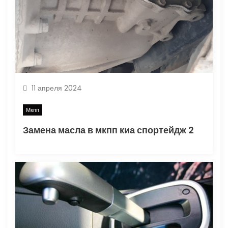
о
з
а
п
11 апреля 2024
и
Мкпп
с
Замена масла в мкпп киа спортейдж 2
я
м