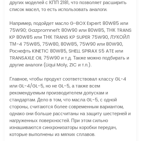
других моделей с КПП 2181, что позволяет расширить
список масел, то есть использовать аналоги.
Например, подойдет масло G-BOX Expert 80W85 или
75W90; Gazpromneft 80W90 или 80W85, ТНК TRANS
KP 80W85 или ТНК TRANS KP SUPER 75W90, ЛУКОЙЛ
ТМ-4 75W85, 75W80, 80W85, 75W90 или 80W90,
Роснефть KINETIC 80W85, SHELL SPIRAX S5 ATE или
TRANSAXLE OIL 75W90 и т.д. Также можно подбирать и
другие аналоги (Liqui Moly, ZIC и т.п.).
Главное, чтобы продукт соответствовал классу GL-4
или GL-4/GL-5, но не GL-5, а также всем
рекомендуемым производителем допускам и
стандартам. Дело в том, что масла GL-5, с одной
стороны, считаются более современным вариантом,
однако они больше рассчитаны на защиту шестерней и
нагруженных поверхностей. При этом сильно
изнашиваются синхронизаторы коробки передач,
которые выполнены из мягких сплавов.