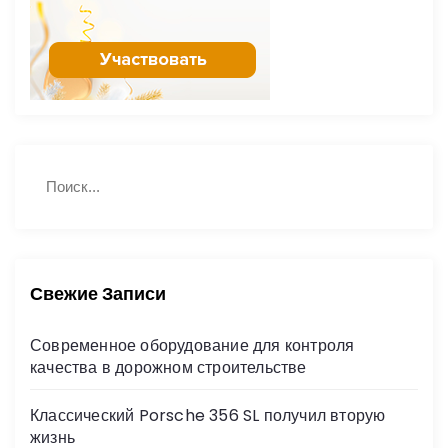
Н
П
а
о
й
и
с
т
к
и
:
Свежие Записи
Современное оборудование для контроля
качества в дорожном строительстве
Классический Porsche 356 SL получил вторую
жизнь