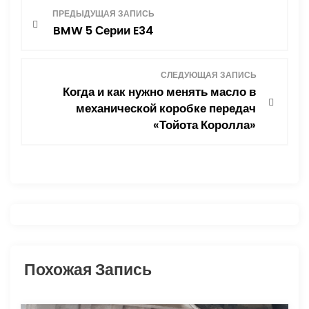
Н
ПРЕДЫДУЩАЯ ЗАПИСЬ
BMW 5 Серии E34
а
в
СЛЕДУЮЩАЯ ЗАПИСЬ
Когда и как нужно менять масло в
и
механической коробке передач
«Тойота Королла»
г
а
ц
и
я
Похожая Запись
п