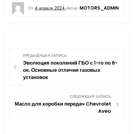
MOTORS_ADMIN
От
4 апреля 2024
Автор:
Н
ПРЕДЫДУЩАЯ ЗАПИСЬ
Эволюция поколений ГБО с 1-го по 6-
а
ое. Основные отличия газовых
установок
в
и
СЛЕДУЮЩАЯ ЗАПИСЬ
Масло для коробки передач Chevrolet
г
Aveo
а