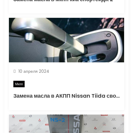
я
м
10 апреля 2024
Мкпп
Замена масла в АКПП Nissan Tiida своими руками: выбор смазки и необходимый объем