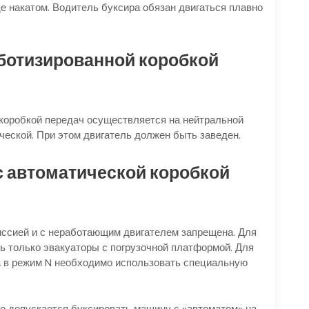
де накатом. Водитель буксира обязан двигаться плавно
ботизированной коробкой
коробкой передач осуществляется на нейтральной
ической. При этом двигатель должен быть заведен.
с
автоматической коробкой
иссией и с неработающим двигателем запрещена. Для
ь только эвакуаторы с погрузочной платформой. Для
а в режим N необходимо использовать специальную
то допускается буксировать машину с «автоматом» на