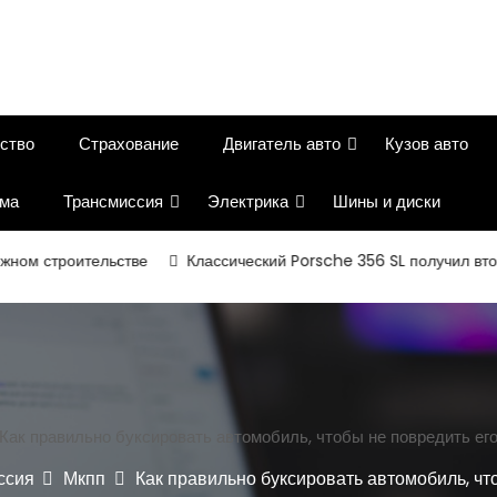
ство
Страхование
Двигатель авто
Кузов авто
ема
Трансмиссия
Электрика
Шины и диски
оительстве
Классический Porsche 356 SL получил вторую жизн
Как правильно буксировать автомобиль, чтобы не повредить ег
ссия
Мкпп
Как правильно буксировать автомобиль, чт