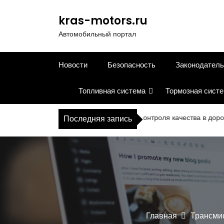
П
е
kras-motors.ru
р
Автомобильный портал
е
й
т
Новости
Безопасность
Законодатель
и
к
Топливная система
Тормозная сист
с
о
д
Современное оборудование для контроля качества в дорожном стр
Последняя запись
е
р
ж
и
м
о
м
у
Главная
Трансми