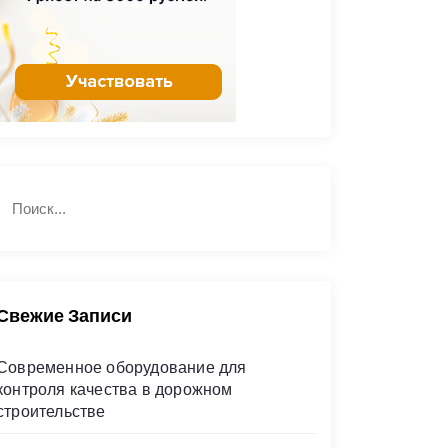
Н
П
а
о
й
и
с
т
к
и
Свежие Записи
Современное оборудование для
контроля качества в дорожном
строительстве