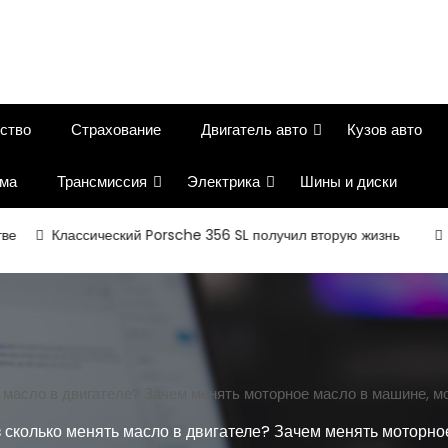
ство
Страхование
Двигатель авто
Кузов авто
ема
Трансмиссия
Электрика
Шины и диски
Классический Porsche 356 SL получил вторую жизнь
Соврем
 масло в двигателе? Зачем менять моторное масло в машине, м
 сколько менять масло в двигателе? Зачем менять моторно