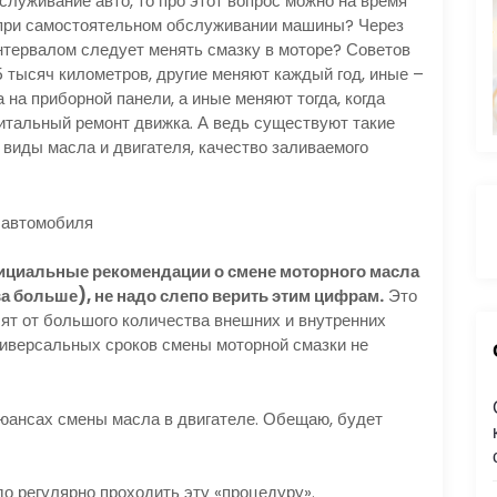
луживание авто, то про этот вопрос можно на время
и при самостоятельном обслуживании машины? Через
интервалом следует менять смазку в моторе? Советов
15 тысяч километров, другие меняют каждый год, иные –
на приборной панели, а иные меняют тогда, когда
питальный ремонт движка. А ведь существуют такие
 виды масла и двигателя, качество заливаемого
фициальные рекомендации о смене моторного масла
ва больше), не надо слепо верить этим цифрам.
Это
сят от большого количества внешних и внутренних
ниверсальных сроков смены моторной смазки не
:
нюансах смены масла в двигателе. Обещаю, будет
до регулярно проходить эту «процедуру».