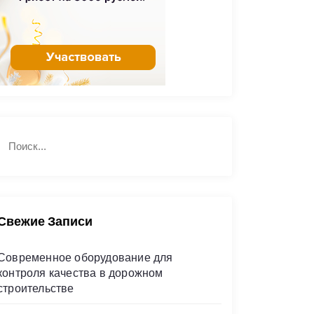
Н
П
а
о
й
и
с
т
к
и
Свежие Записи
Современное оборудование для
контроля качества в дорожном
строительстве