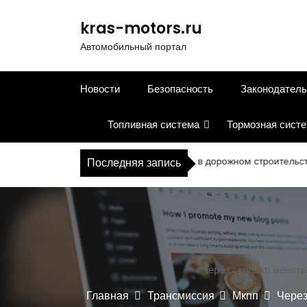
П
е
kras-motors.ru
р
Автомобильный портал
е
й
т
Новости
Безопасность
Законодатель
и
к
Топливная система
Тормозная сист
с
о
д
орудование для контроля качества в дорожном строительстве
Последняя запись
е
р
ж
и
м
о
м
Через сколько менять
у
Главная
Трансмиссия
Мкпп
Через