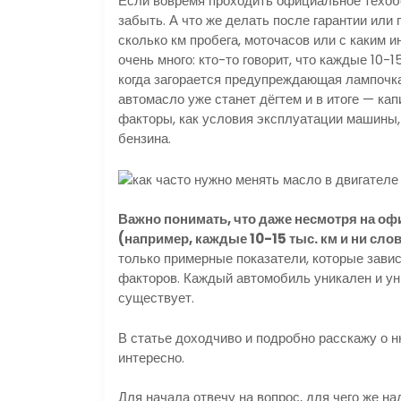
Если вовремя проходить официальное техобс
забыть. А что же делать после гарантии ил
сколько км пробега, моточасов или с каким 
очень много: кто-то говорит, что каждые 10-
когда загорается предупреждающая лампочка 
автомасло уже станет дёгтем и в итоге — ка
факторы, как условия эксплуатации машины,
бензина.
Важно понимать, что даже несмотря на о
(например, каждые 10-15 тыс. км и ни сло
только примерные показатели, которые зави
факторов. Каждый автомобиль уникален и у
существует.
В статье доходчиво и подробно расскажу о 
интересно.
Для начала отвечу на вопрос, для чего же на