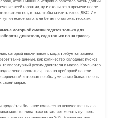
ресован, чтобы машина исправно работала очень долгий
течение всей гарантии, ну и сколько-то времени после
готовителя нет, в том, чтобы снизить износ ДВС. Им
 купил новое авто, а не бегал по автомастерским.
амене моторной смазки годятся только для
обороты двигателя, езда только по на трассе,
ния, который высчитывает, когда требуется замена
берёт такие данные, как количество холодных пусков
а, температурный режим двигателя и масла. Компьютер
надо слепо полагаться, пока на приборной панели
е сервисный интервал по обслуживанию бывает очень
к своей марке.
ии продаётся большое количество некачественных, а
ливаемого топлива тоже оставляет желать лучшего.
адо снижать как минимум на 30%. Например, при