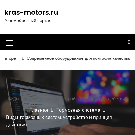
П
е
kras-motors.ru
р
Автомобильный портал
е
й
т
и
И
к
к
с
е
Современное оборудование для контроля качества в дорожно
о
о
д
н
е
р
к
ж
а
и
Виды тормозных систем, устройство и принцип действия
м
м
о
Главная
Тормозная система
е
м
Виды тормозных систем, устройство и принцип
у
н
действия