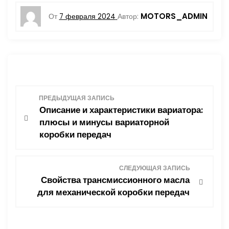
MOTORS_ADMIN
От
7 февраля 2024
Автор:
Н
ПРЕДЫДУЩАЯ ЗАПИСЬ
Описание и характеристики вариатора:
а
плюсы и минусы вариаторной
коробки передач
в
и
СЛЕДУЮЩАЯ ЗАПИСЬ
Свойства трансмиссионного масла
г
для механической коробки передач
а