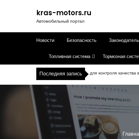
П
е
kras-motors.ru
р
Автомобильный портал
е
й
т
Новости
Безопасность
Законодатель
и
к
Топливная система
Тормозная сист
с
о
д
Современное оборудование для контроля качества в дорож
Последняя запись
е
р
ж
и
м
о
м
у
Главна