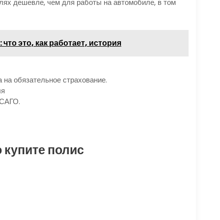
ях дешевле, чем для работы на автомобиле, в том
что это, как работает, история
 на обязательное страхование.
ля
ОСАГО.
 купите полис