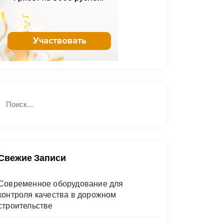
Н
П
а
о
й
и
с
т
к
и
Свежие Записи
Современное оборудование для
контроля качества в дорожном
строительстве