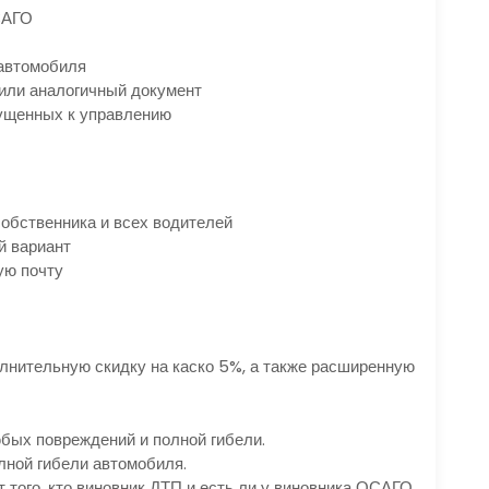
САГО
 автомобиля
 или аналогичный документ
ущенных к управлению
собственника и всех водителей
й вариант
ую почту
лнительную скидку на каско 5%, а также расширенную
юбых повреждений и полной гибели.
лной гибели автомобиля.
 того, кто виновник ДТП и есть ли у виновника ОСАГО.