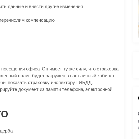
ть данные и внести другие изменения
 перечислим компенсацию
посещения офиса. Он имеет ту же силу, что страховка
рмленный полис будет загружен в ваш личный кабинет
обы показать страховку инспектору ГИБДД,
ируйте документ из памяти телефона, электронной
:
ГО
щерба: