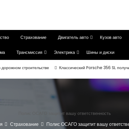
ство
Страхование
Двигатель авто
Кузов авто
ема
Трансмиссия
Электрика
Шины и диски
ном строительстве
Классический Porsche 356 SL получил вто
Полис ОСАГО защитит вашу ответственность
я
Страхование
Полис ОСАГО защитит вашу ответств