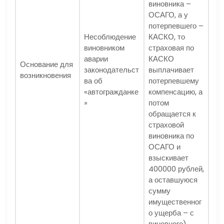
виновника –
ОСАГО, а у
потерпевшего –
Несоблюдение
КАСКО, то
виновником
страховая по
аварии
КАСКО
Основание для
законодательст
выплачивает
возникновения
ва об
потерпевшему
«автогражданке
компенсацию, а
»
потом
обращается к
страховой
виновника по
ОСАГО и
взыскивает
400000 рублей,
а оставшуюся
сумму
имущественног
о ущерба – с
виновного)