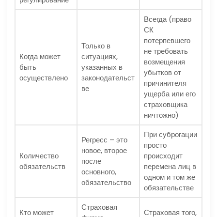
Всегда (право
СК
потерпевшего
Только в
не требовать
Когда может
ситуациях,
возмещения
быть
указанных в
убытков от
осуществлено
законодательст
причинителя
ве
ущерба или его
страховщика
ничтожно)
При суброгации
Регресс – это
просто
новое, второе
Количество
происходит
после
обязательств
перемена лиц в
основного,
одном и том же
обязательство
обязательстве
Страховая
Кто может
Страховая того,