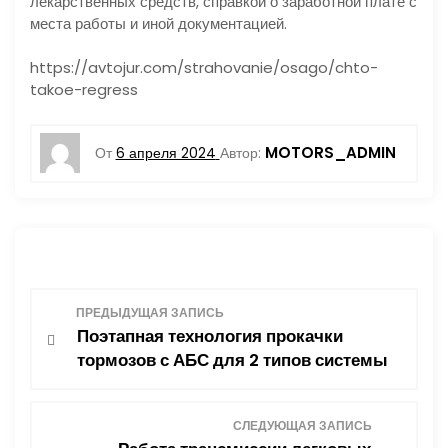
лекарственных средств, справкой о заработной плате с
места работы и иной документацией.
https://avtojur.com/strahovanie/osago/chto-
takoe-regress
MOTORS_ADMIN
От
6 апреля 2024
Автор:
Н
ПРЕДЫДУЩАЯ ЗАПИСЬ
Поэтапная технология прокачки
а
тормозов с АБС для 2 типов системы
в
СЛЕДУЮЩАЯ ЗАПИСЬ
и