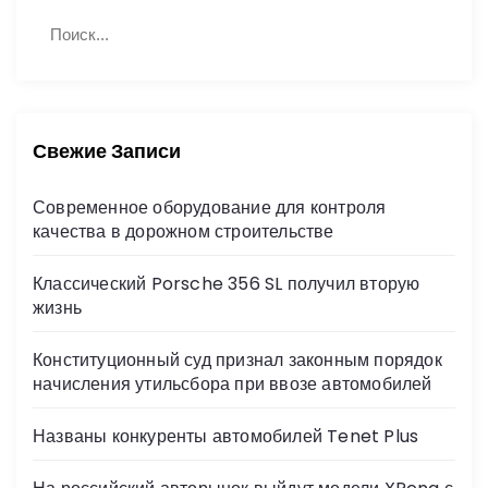
Н
П
а
о
й
и
с
т
к
и
:
Свежие Записи
Современное оборудование для контроля
качества в дорожном строительстве
Классический Porsche 356 SL получил вторую
жизнь
Конституционный суд признал законным порядок
начисления утильсбора при ввозе автомобилей
Названы конкуренты автомобилей Tenet Plus