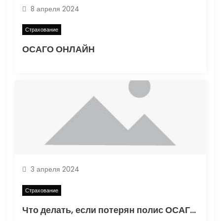
8 апреля 2024
и
Страхование
с
ОСАГО ОНЛАЙН
я
м
3 апреля 2024
Страхование
Что делать, если потерян полис ОСАГО: описание процедуры восстановления документа и ее нюансы