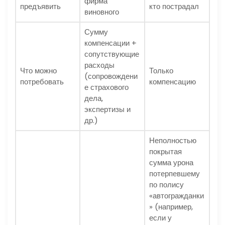
фирма
предъявить
кто пострадал
виновного
Сумму
компенсации +
сопутствующие
расходы
Что можно
Только
(сопровождени
потребовать
компенсацию
е страхового
дела,
экспертизы и
др.)
Неполностью
покрытая
сумма урона
потерпевшему
по полису
«автогражданки
» (например,
если у