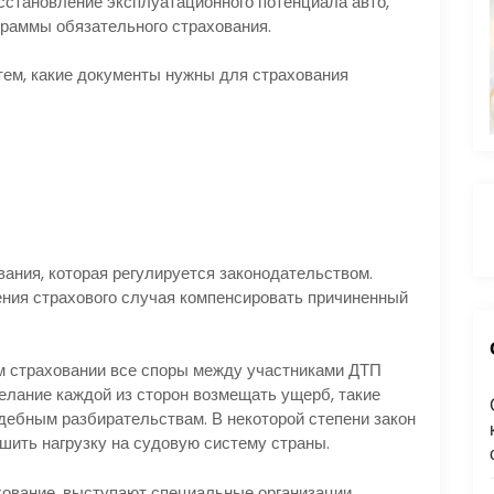
становление эксплуатационного потенциала авто,
граммы обязательного страхования.
ем, какие документы нужны для страхования
ания, которая регулируется законодательством.
ения страхового случая компенсировать причиненный
:
м страховании все споры между участниками ДТП
лание каждой из сторон возмещать ущерб, такие
дебным разбирательствам. В некоторой степени закон
шить нагрузку на судовую систему страны.
хование, выступают специальные организации