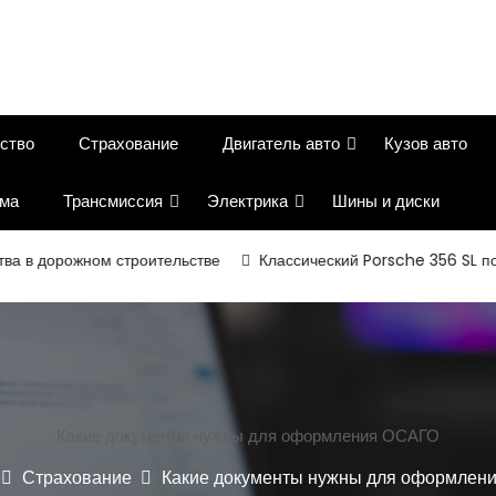
ство
Страхование
Двигатель авто
Кузов авто
ема
Трансмиссия
Электрика
Шины и диски
орожном строительстве
Классический Porsche 356 SL получил 
Какие документы нужны для оформления ОСАГО
Страхование
Какие документы нужны для оформлен