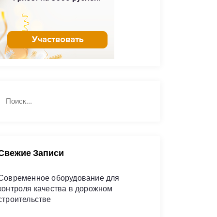
Н
П
а
о
й
и
с
т
к
и
Свежие Записи
Современное оборудование для
контроля качества в дорожном
строительстве