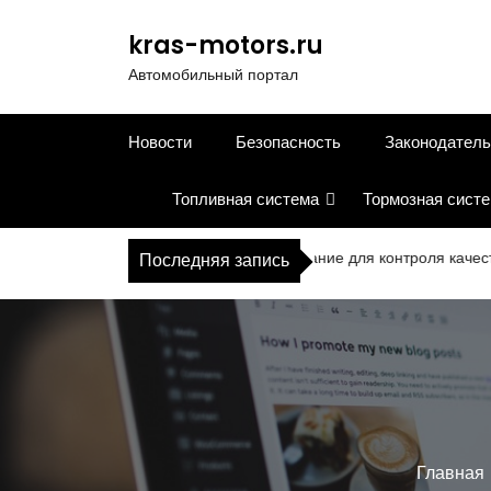
П
е
kras-motors.ru
р
Автомобильный портал
е
й
т
Новости
Безопасность
Законодатель
и
к
Топливная система
Тормозная сист
с
о
д
Современное оборудование для контроля качества в д
Последняя запись
е
р
ж
и
м
о
м
у
Главная