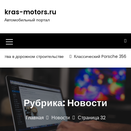
П
е
kras-motors.ru
р
Автомобильный портал
е
й
т
и
И
к
к
с
дорожном строительстве
Классический Porsche 356 SL получил
о
о
д
н
е
р
к
ж
а
и
Рубрика:
Новости
м
м
о
е
м
Главная
Новости
Страница 32
у
н