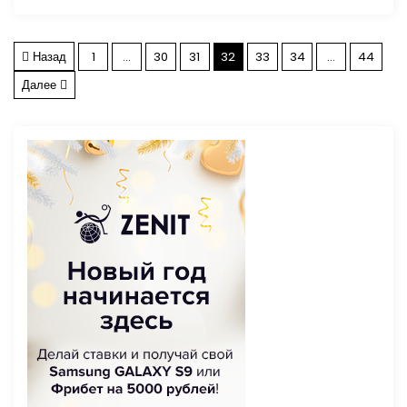
П
Назад
1
…
30
31
32
33
34
…
44
Далее
а
г
и
н
а
ц
и
я