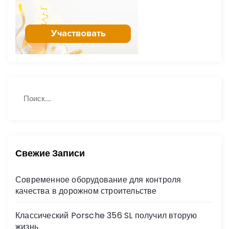
з
а
п
и
Н
П
с
а
о
й
и
е
с
т
к
и
й
:
Свежие Записи
Современное оборудование для контроля
качества в дорожном строительстве
Классический Porsche 356 SL получил вторую
жизнь