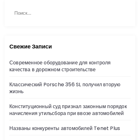
Н
П
а
о
й
и
с
т
к
и
:
Свежие Записи
Современное оборудование для контроля
качества в дорожном строительстве
Классический Porsche 356 SL получил вторую
жизнь
Конституционный суд признал законным порядок
начисления утильсбора при ввозе автомобилей
Названы конкуренты автомобилей Tenet Plus