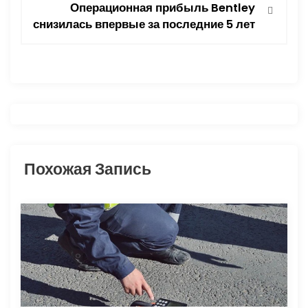
и
Операционная прибыль Bentley
снизилась впервые за последние 5 лет
г
а
ц
и
я
Похожая Запись
п
о
з
а