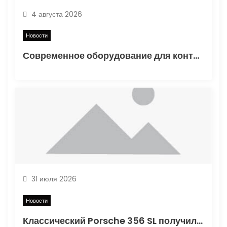
п
4 августа 2026
и
Новости
с
Современное оборудование для контроля качества в дорожном строительстве
я
м
31 июля 2026
Новости
Классический Porsche 356 SL получил вторую жизнь