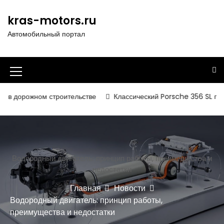
П
е
kras-motors.ru
р
Автомобильный портал
е
й
т
и
И
к
к
с
жном строительстве
Классический Porsche 356 SL получил вто
о
о
д
н
е
р
к
ж
а
Водородный двигатель: принцип работы, преимущества и
и
недостатки
м
м
о
Главная
Новости
е
м
Водородный двигатель: принцип работы,
у
н
преимущества и недостатки