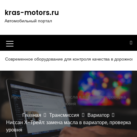
П
е
kras-motors.ru
р
Автомобильный портал
е
й
т
и
И
к
к
с
нное оборудование для контроля качества в дорожном строитель
о
о
д
н
е
р
к
ж
а
Ниссан Х-Трейл: замена масла в вариаторе, проверка
и
уровня
м
м
о
Главная
Трансмиссия
Вариатор
е
м
Ниссан Х-Трейл: замена масла в вариаторе, проверка
у
н
уровня