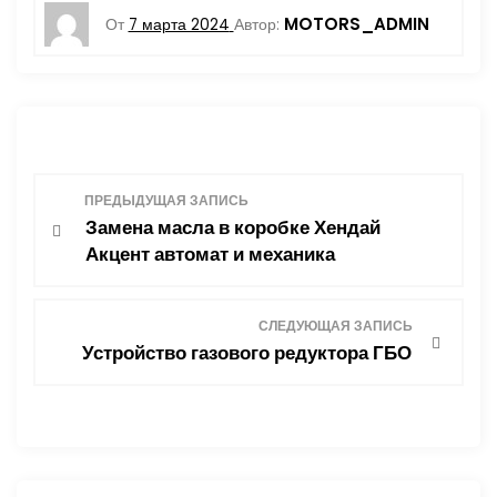
MOTORS_ADMIN
От
7 марта 2024
Автор:
Н
ПРЕДЫДУЩАЯ ЗАПИСЬ
Замена масла в коробке Хендай
а
Акцент автомат и механика
в
СЛЕДУЮЩАЯ ЗАПИСЬ
и
Устройство газового редуктора ГБО
г
а
ц