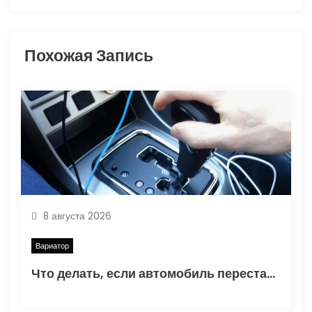
и
Похожая Запись
я
п
о
з
а
п
8 августа 2026
и
Вариатор
Что делать, если автомобиль перестал ехать на вариаторе
с