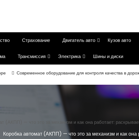
ство
Страхование
Двигатель авто
Кузов авто
ема
Трансмиссия
Электрика
Шины и диски
Современное оборудование для контроля качества в дорожном ст
т (АКПП) — что это за механизм и как она работает: раскрывае
Коробка автомат (АКПП) — что это за механизм и как она 