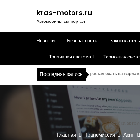
П
е
kras-motors.ru
р
Автомобильный портал
е
й
т
Новости
Безопасность
Законодатель
и
к
Топливная система
Тормозная сист
с
о
д
Что делать, если автомобиль перестал ехать на вариаторе
Последняя запись
е
р
ж
и
м
о
м
Коробка автома
у
Главная
Трансмиссия
Акпп