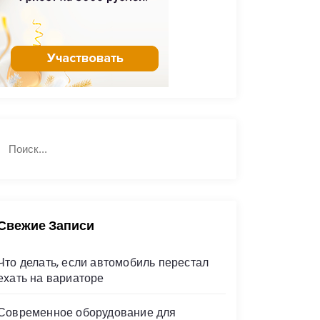
Н
П
а
о
й
и
с
т
к
и
Свежие Записи
Что делать, если автомобиль перестал
ехать на вариаторе
Современное оборудование для