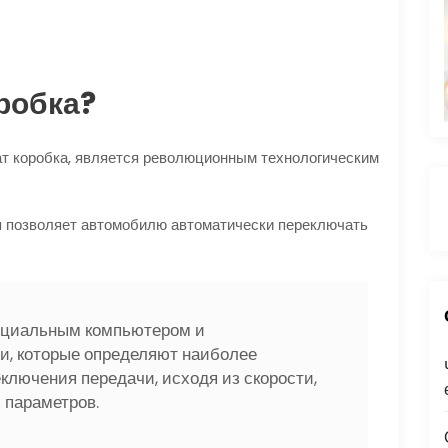
оробка?
ат коробка, является революционным технологическим
я позволяет автомобилю автоматически переключать
:
ециальным компьютером и
, которые определяют наиболее
лючения передачи, исходя из скорости,
х параметров.