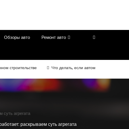
Обзоры авто
Ремонт авто
роительстве
Что делать, если автомобиль перестал ехать н
м суть агрегата
работает: раскрываем суть агрегата