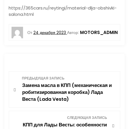
https://365cars.ru/reytingi/material-dlja-obshivki-
salona.html
MOTORS_ADMIN
От
24 декабря 2023
Автор:
Н
ПРЕДЫДУЩАЯ ЗАПИСЬ
Замена масла в КПП (механическая и
а
робитизированная коробка) Лада
Веста (Lada Vesta)
в
и
СЛЕДУЮЩАЯ ЗАПИСЬ
КПП для Лады Весты: особенности