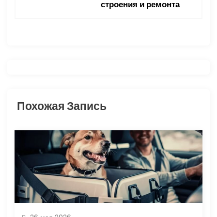
г
строения и ремонта
а
ц
и
я
Похожая Запись
п
о
з
а
п