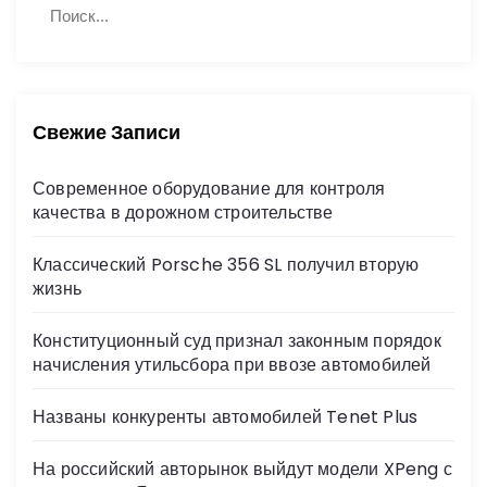
П
а
о
й
и
с
т
к
и
:
Свежие Записи
Современное оборудование для контроля
качества в дорожном строительстве
Классический Porsche 356 SL получил вторую
жизнь
Конституционный суд признал законным порядок
начисления утильсбора при ввозе автомобилей
Названы конкуренты автомобилей Tenet Plus
На российский авторынок выйдут модели XPeng с