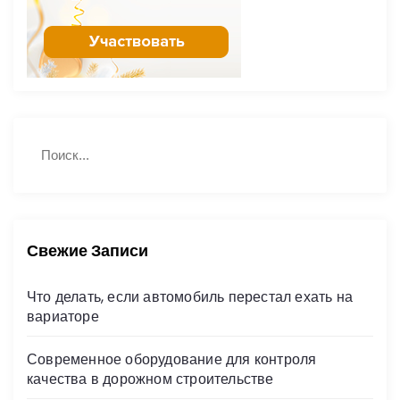
з
а
п
Н
и
П
а
о
й
с
и
с
т
к
е
и
:
Свежие Записи
й
Что делать, если автомобиль перестал ехать на
вариаторе
Современное оборудование для контроля
качества в дорожном строительстве