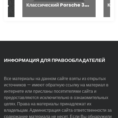
С
овременное оборудование для контроля качества в дорожном строительстве
К
лассический Porsche 356 SL получил вторую жизнь
ИНФОРМАЦИЯ ДЛЯ ПРАВООБЛАДАТЕЛЕЙ
Все материалы на данном сайте взяты из открытых
источников — имеют обратную ссылку на материал в
интернете или присланы посетителями сайта и
предоставляются исключительно в ознакомительных
целях. Права на материалы принадлежат их
владельцам. Администрация сайта ответственности за
содержание материала не несет. Если Вы обнаружили