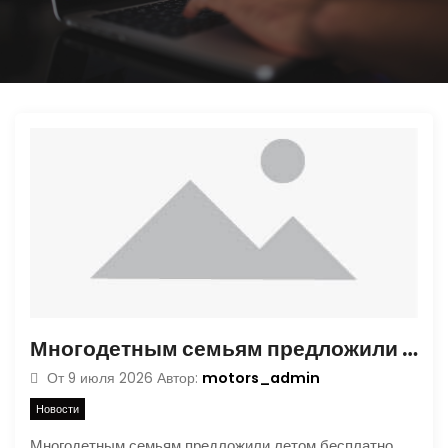
ю
Многодетным семьям предложили летом бесплатно пользоваться платными трассами
motors_admin
От
9 июля 2026
Автор:
Новости
Многодетным семьям предложили летом бесплатно