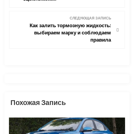
в
СЛЕДУЮЩАЯ ЗАПИСЬ
и
Как залить тормозную жидкость:
выбираем марку и соблюдаем
г
правила
а
ц
и
я
Похожая Запись
п
о
з