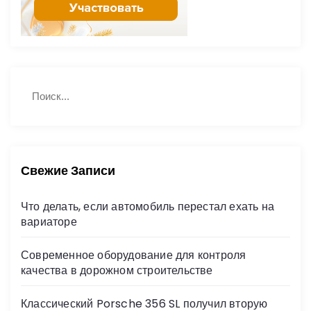
Н
П
а
о
й
и
с
т
к
и
:
Свежие Записи
Что делать, если автомобиль перестал ехать на
вариаторе
Современное оборудование для контроля
качества в дорожном строительстве
Классический Porsche 356 SL получил вторую