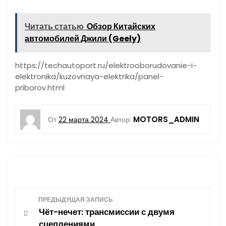
Читать статью
Обзор Китайских
автомобилей Джили (Geely)
https://techautoport.ru/elektrooborudovanie-i-
elektronika/kuzovnaya-elektrika/panel-
priborov.html
MOTORS_ADMIN
От
22 марта 2024
Автор:
Н
ПРЕДЫДУЩАЯ ЗАПИСЬ
Чёт-нечет: трансмиссии с двумя
а
сцеплениями