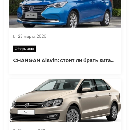
а
п
и
23 марта 2026
с
Обзоры авто
CHANGAN Alsvin: стоит ли брать китайский седан в 2026
я
м