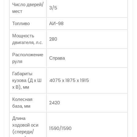
Число дверей/
3/5
мест
Топливо
АИ-98
Мощность
280
двигателя, л.с.
Расположение
Справа
руля
Габариты
кузова (Д x Ш
4075 x 1875 x 1915
x В), мм
Колесная
2420
база, мм
Длина
ходовой оси
1590/1590
(спереди/