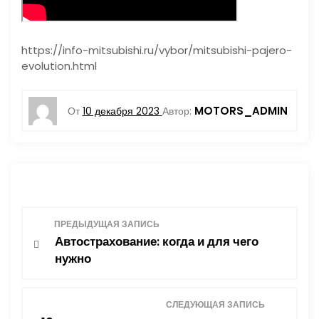
https://info-mitsubishi.ru/vybor/mitsubishi-pajero-
evolution.html
MOTORS_ADMIN
От
10 декабря 2023
Автор:
Н
ПРЕДЫДУЩАЯ ЗАПИСЬ
Автострахование: когда и для чего
а
нужно
в
СЛЕДУЮЩАЯ ЗАПИСЬ
и