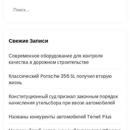
Н
П
а
о
й
и
с
т
к
и
:
Свежие Записи
Современное оборудование для контроля
качества в дорожном строительстве
Классический Porsche 356 SL получил вторую
жизнь
Конституционный суд признал законным порядок
начисления утильсбора при ввозе автомобилей
Названы конкуренты автомобилей Tenet Plus