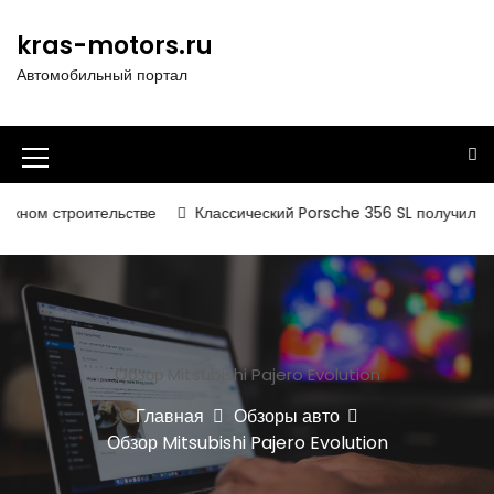
П
е
kras-motors.ru
р
Автомобильный портал
е
й
т
и
И
к
к
с
роительстве
Классический Porsche 356 SL получил вторую жиз
о
о
д
н
е
р
к
ж
а
и
Обзор Mitsubishi Pajero Evolution
м
м
о
Главная
Обзоры авто
е
м
Обзор Mitsubishi Pajero Evolution
у
н