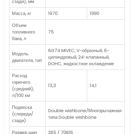
сзади), мм
Масса, кг
1970
1990
Объем
топливного
75
бака, л
6G74 MIVEC, V-образный, 6-
Модель
цилиндровый, 24-клапанный,
двигателя, тип
DOHC, жидкостное охлаждение
Расход
горючего
13,3
14,1
(средний),
л/100 км
Подвеска
Double wishbone/Многорычажная
(спереди/
типа Double wishbone
сзади)
Размер шин
265 / 70R16