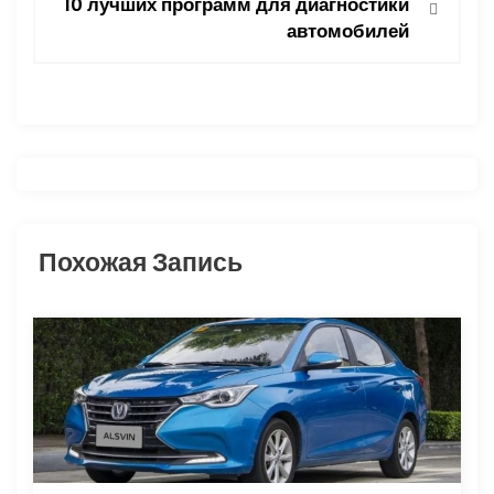
10 лучших программ для диагностики
автомобилей
г
а
ц
и
я
Похожая Запись
п
о
з
а