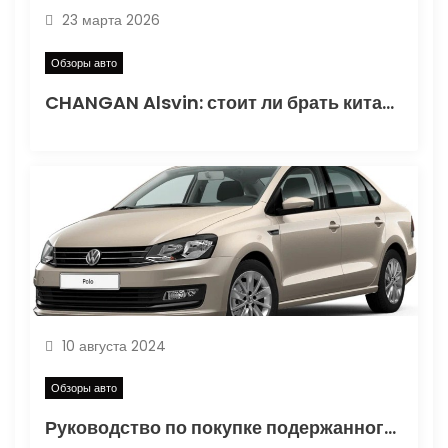
п
23 марта 2026
и
Обзоры авто
с
CHANGAN Alsvin: стоит ли брать китайский седан в 2026
я
м
10 августа 2024
Обзоры авто
Руководство по покупке подержанного Volkswagen Polo: как выбрать надежный автомобиль