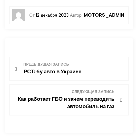
MOTORS_ADMIN
От
12 декабря 2023
Автор:
Н
ПРЕДЫДУЩАЯ ЗАПИСЬ
РСТ: бу авто в Украине
а
в
СЛЕДУЮЩАЯ ЗАПИСЬ
Как работает ГБО и зачем переводить
и
автомобиль на газ
г
а