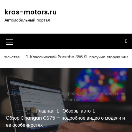
П
е
kras-motors.ru
р
Автомобильный портал
е
й
т
и
И
к
к
с
Классический Porsche 356 SL получил вторую жизнь
Сов
о
о
д
н
е
р
к
ж
а
Обзор Changan CS75 — подробное видео о модели и ее
и
особенностях
м
м
о
Главная
Обзоры авто
е
м
Обзор Changan CS75 — подробное видео о модели и
у
н
ее особенностях