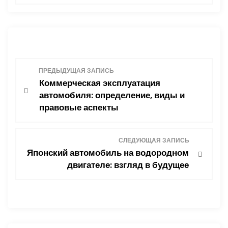
Н
ПРЕДЫДУЩАЯ ЗАПИСЬ
Коммерческая эксплуатация
а
автомобиля: определение, виды и
правовые аспекты
в
и
СЛЕДУЮЩАЯ ЗАПИСЬ
Японский автомобиль на водородном
г
двигателе: взгляд в будущее
а
ц