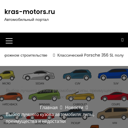
П
е
kras-motors.ru
р
Автомобильный портал
е
й
т
и
И
к
к
с
строительстве
Классический Porsche 356 SL получил вторую ж
о
о
д
н
е
р
к
ж
а
Выбор лучшего кузова автомобиля: типы, преимущества и
и
недостатки
м
м
о
Главная
Новости
е
м
Выбор лучшего кузова автомобиля: типы,
у
н
преимущества и недостатки