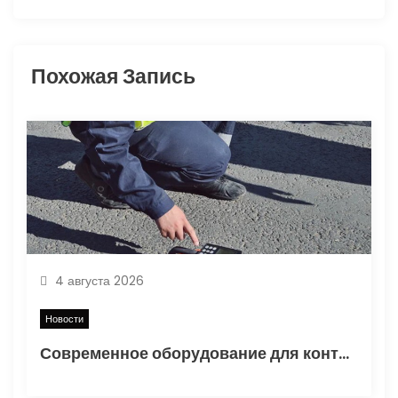
и
я
Похожая Запись
п
о
з
а
п
и
4 августа 2026
с
Новости
Современное оборудование для контроля качества в дорожном строительстве
я