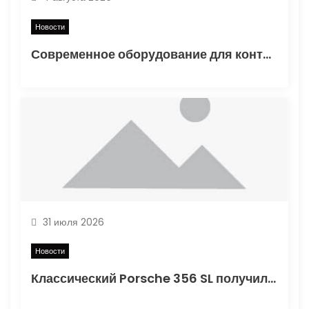
с
Новости
я
Современное оборудование для контроля качества в дорожном строительстве
м
31 июля 2026
Новости
Классический Porsche 356 SL получил вторую жизнь