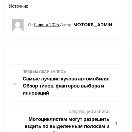
Источник
MOTORS_ADMIN
От
9 июня 2025
Автор:
Н
ПРЕДЫДУЩАЯ ЗАПИСЬ
Самые лучшие кузова автомобиля:
а
Обзор типов, факторов выбора и
инноваций
в
и
СЛЕДУЮЩАЯ ЗАПИСЬ
Мотоциклистам могут разрешить
г
ездить по выделенным полосам и