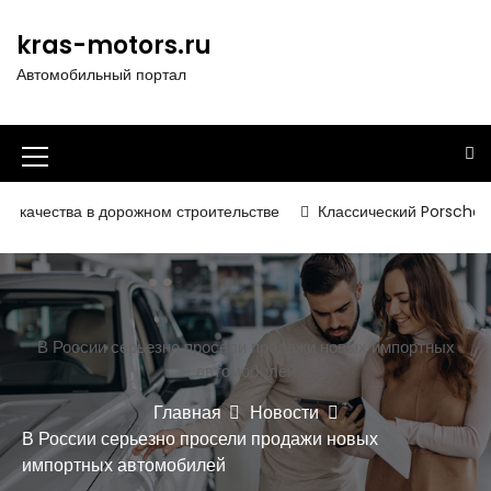
П
е
kras-motors.ru
р
Автомобильный портал
е
й
т
и
И
к
к
с
ства в дорожном строительстве
Классический Porsche 356 SL
о
о
д
н
е
р
к
ж
а
В России серьезно просели продажи новых импортных
и
автомобилей
м
м
о
Главная
Новости
е
м
В России серьезно просели продажи новых
у
н
импортных автомобилей