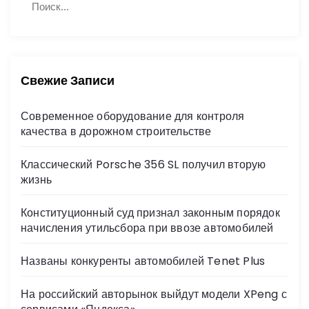
П
а
о
й
и
с
т
к
и
:
Свежие Записи
Современное оборудование для контроля
качества в дорожном строительстве
Классический Porsche 356 SL получил вторую
жизнь
Конституционный суд признал законным порядок
начисления утильсбора при ввозе автомобилей
Названы конкуренты автомобилей Tenet Plus
На российский авторынок выйдут модели XPeng с