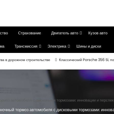
ство
Страхование
Двигатель авто
Кузов авто
ема
Трансмиссия
Электрика
Шины и диски
дорожном строительстве
Классический Porsche 356 SL получи
ормоз автомобиля с дисковыми тормозами: инновации и перспек
ночный тормоз автомобиля с дисковыми тормозами: иннова