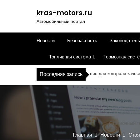
П
е
kras-motors.ru
р
Автомобильный портал
е
й
т
Новости
Безопасность
Законодатель
и
к
Топливная система
Тормозная сист
с
о
д
Современное оборудование для контроля качества в 
Последняя запись
е
р
ж
и
м
о
м
Стояночный т
у
Главная
Новости
Стоя