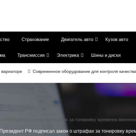
ство
Страхование
Двигатель авто
Кузов авто
ема
Трансмиссия
Электрика
Шины и диски
аторе
Современное оборудование для контроля качества в до
т РФ подписал закон о штрафах за тонировку временно ввезен
Президент РФ подписал закон о штрафах за тонировку вр