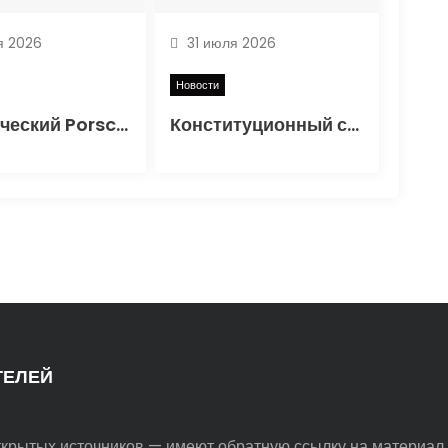
я 2026
31 июля 2026
Новости
Классический Porsche 356 SL получил вторую жизнь
Конституционный суд признал законным порядок начисления утильсбора при ввозе автомобилей
ТЕЛЕЙ
ткрытых источников — имеют обратную ссылку на материал