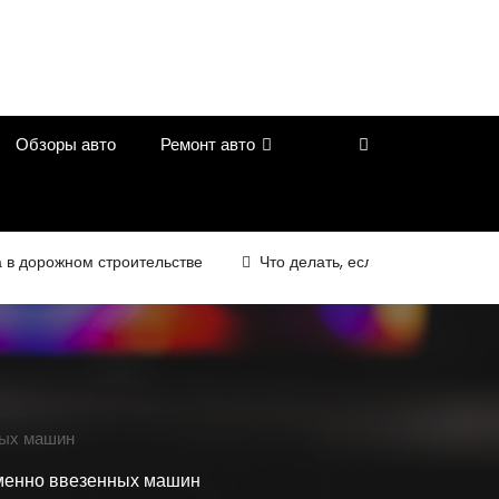
Обзоры авто
Ремонт авто
рожном строительстве
Что делать, если автомобиль переста
ных машин
еменно ввезенных машин