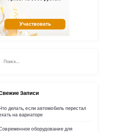
Н
П
а
о
й
и
с
т
к
и
Свежие Записи
Что делать, если автомобиль перестал
ехать на вариаторе
Современное оборудование для