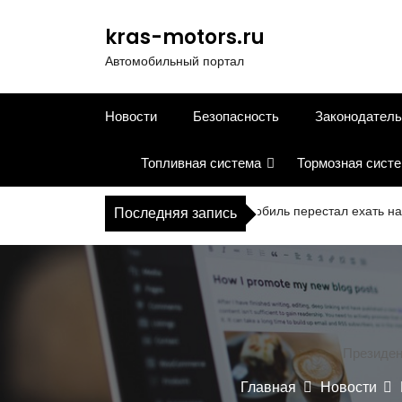
П
е
kras-motors.ru
р
Автомобильный портал
е
й
т
Новости
Безопасность
Законодатель
и
к
Топливная система
Тормозная сист
с
о
д
Что делать, если автомобиль перестал ехать на вари
Последняя запись
е
р
ж
и
м
о
м
Президен
у
Главная
Новости