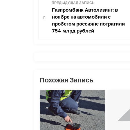
Н
ПРЕДЫДУЩАЯ ЗАПИСЬ
Газпромбанк Автолизинг: в
а
ноябре на автомобили с
пробегом россияне потратили
в
754 млрд рублей
и
г
а
ц
Похожая Запись
и
я
п