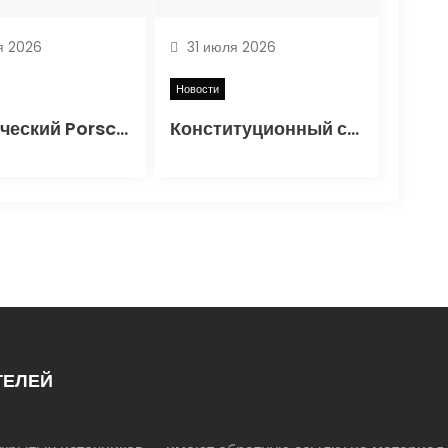
я 2026
31 июля 2026
Новости
Классический Porsche 356 SL получил вторую жизнь
Конституционный суд признал законным порядок начисления утильсбора при ввозе автомобилей
ТЕЛЕЙ