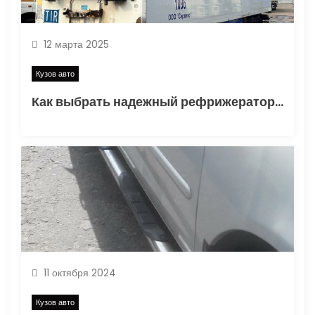
п
12 марта 2025
и
Кузов авто
с
Как выбрать надежный рефрижератор полуприцеп: советы экспертов
я
м
11 октября 2024
Кузов авто