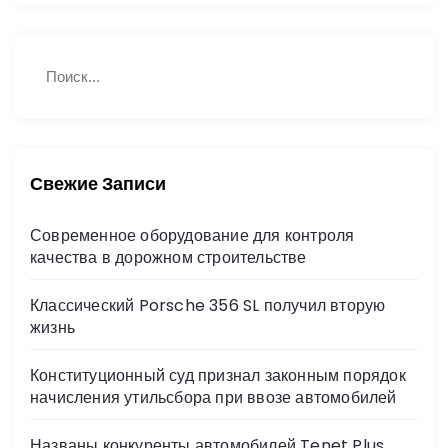
Н
П
а
о
й
и
с
т
к
и
:
Свежие Записи
Современное оборудование для контроля
качества в дорожном строительстве
Классический Porsche 356 SL получил вторую
жизнь
Конституционный суд признал законным порядок
начисления утильсбора при ввозе автомобилей
Названы конкуренты автомобилей Tenet Plus