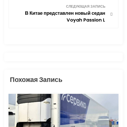
СЛЕДУЮЩАЯ ЗАПИСЬ
и
В Китае представлен новый седан
Voyah Passion L
г
а
ц
и
я
Похожая Запись
п
о
з
а