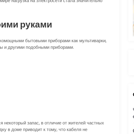
мире нагрузка на электросети стала значительно
оими руками
окомощными бытовыми приборами как мультиварки,
ы и другими подобными приборами.
:
я некоторый запас, в отличие от жителей частных
ку в доме приводит к тому, что кабеля не