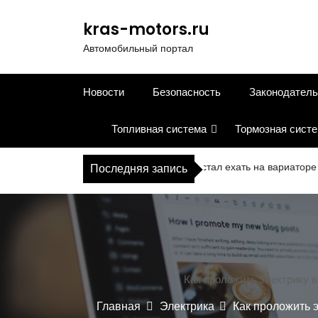
П
е
kras-motors.ru
р
Автомобильный портал
е
й
т
Новости
Безопасность
Законодатель
и
к
Топливная система
Тормозная сист
с
о
д
Что делать, если автомобиль перестал ехать на вариаторе
Последняя запись
е
р
ж
и
м
о
м
Как проложить электрику 
у
Главная
Электрика
Как проложить 