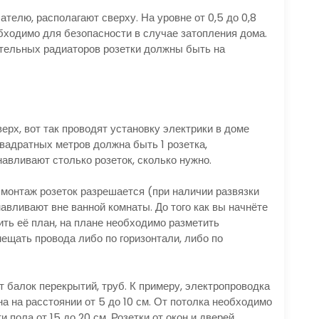
телю, располагают сверху. На уровне от 0,5 до 0,8
обходимо для безопасности в случае затопления дома.
пительных радиаторов розетки должны быть на
ерх, вот так проводят установку электрики в доме
вадратных метров должна быть 1 розетка,
навливают столько розеток, сколько нужно.
й монтаж розеток разрешается (при наличии развязки
вливают вне ванной комнаты. До того как вы начнёте
ть её план, на плане необходимо разметить
ещать провода либо по горизонтали, либо по
 балок перекрытий, труб. К примеру, электропроводка
а на расстоянии от 5 до 10 см. От потолка необходимо
 пола от 15 до 20 см. Розетки от окон и дверей