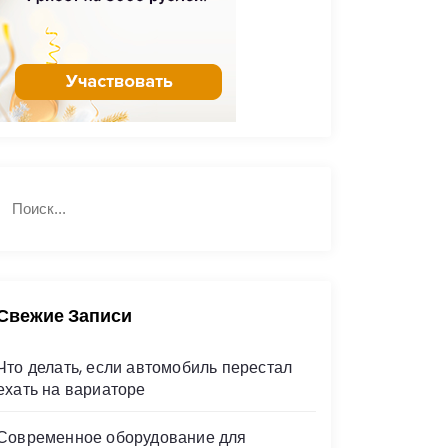
Н
П
а
о
й
и
с
т
к
и
Свежие Записи
Что делать, если автомобиль перестал
ехать на вариаторе
Современное оборудование для