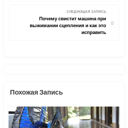
в
СЛЕДУЮЩАЯ ЗАПИСЬ
и
Почему свистит машина при
выжимании сцепления и как это
г
исправить
а
ц
и
я
Похожая Запись
п
о
з