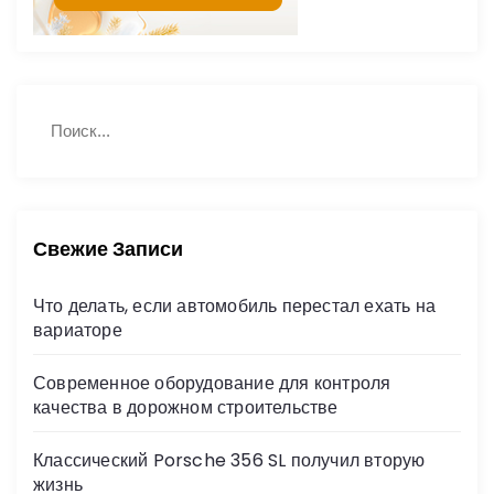
Н
П
а
о
й
и
с
т
к
и
:
Свежие Записи
Что делать, если автомобиль перестал ехать на
вариаторе
Современное оборудование для контроля
качества в дорожном строительстве
Классический Porsche 356 SL получил вторую
жизнь