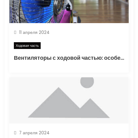
а
п
и
11 апреля 2024
с
Ходовая часть
Вентиляторы с ходовой частью: особенности и преимущества
я
м
7 апреля 2024