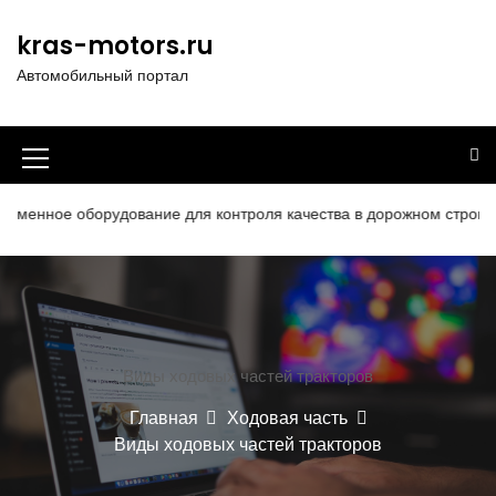
П
е
kras-motors.ru
р
Автомобильный портал
е
й
т
и
И
к
к
с
оборудование для контроля качества в дорожном строительстве
о
о
д
н
е
р
к
ж
а
и
Виды ходовых частей тракторов
м
м
о
Главная
Ходовая часть
е
м
Виды ходовых частей тракторов
у
н