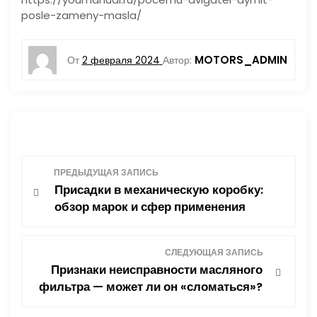
posle-zameny-masla/
MOTORS_ADMIN
От
2 февраля 2024
Автор:
Н
ПРЕДЫДУЩАЯ ЗАПИСЬ
Присадки в механическую коробку:
а
обзор марок и сфер применения
в
СЛЕДУЮЩАЯ ЗАПИСЬ
и
Признаки неисправности масляного
фильтра — может ли он «сломаться»?
г