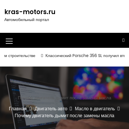
П
е
kras-motors.ru
р
Автомобильный портал
е
й
т
и
И
к
к
с
льстве
Классический Porsche 356 SL получил вторую жизнь
о
о
д
н
е
р
к
ж
а
и
Почему двигатель дымит после замены масла
м
м
о
Главная
Двигатель авто
Масло в двигатель
е
м
Почему двигатель дымит после замены масла
у
н