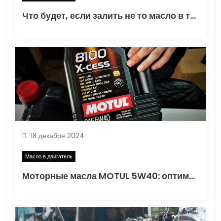
с
Что будет, если залить не то масло в трактор
я
м
18 декабря 2024
Масло в двигатель
Моторные масла MOTUL 5W40: оптимальная защита и производительность