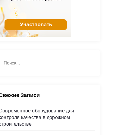
Н
П
а
о
й
и
с
т
к
и
Свежие Записи
Современное оборудование для
контроля качества в дорожном
строительстве