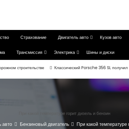
ство
Страхование
Двигатель авто
Кузов авто
ема
Трансмиссия
Электрика
Шины и диски
 строительстве
Классический Porsche 356 SL получил вторую 
При какой температуре горит дизель и бензин
ь авто
Бензиновый двигатель
При какой температуре 