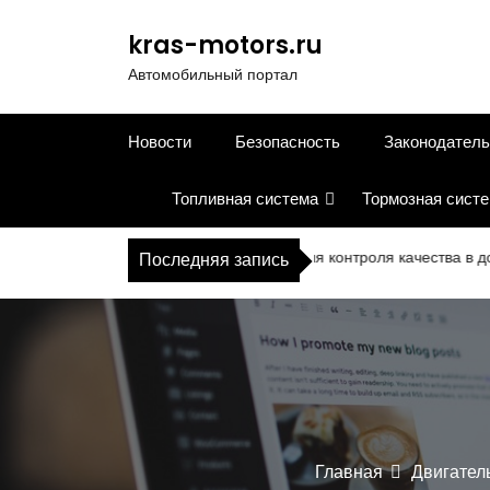
П
е
kras-motors.ru
р
Автомобильный портал
е
й
т
Новости
Безопасность
Законодатель
и
к
Топливная система
Тормозная сист
с
о
д
Современное оборудование для контроля качества в дорожном
Последняя запись
е
р
ж
и
м
о
м
у
Главная
Двигател