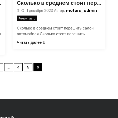
а автомобиля
Сколько в среднем стоит перешить салон автомобиля
motors_admin
От
1 декабря 2023
Автор:
Ремонт авто
Сколько в среднем стоит перешить салон
я
автомобиля Сколько стоит перешить
Читать далее
П
…
4
5
6
а
г
и
н