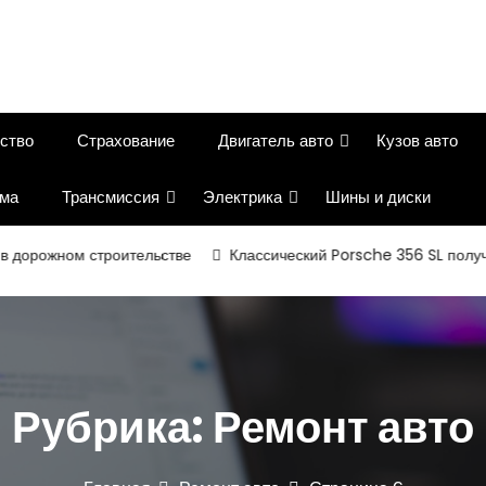
ство
Страхование
Двигатель авто
Кузов авто
ема
Трансмиссия
Электрика
Шины и диски
рожном строительстве
Классический Porsche 356 SL получил в
Рубрика:
Ремонт авто