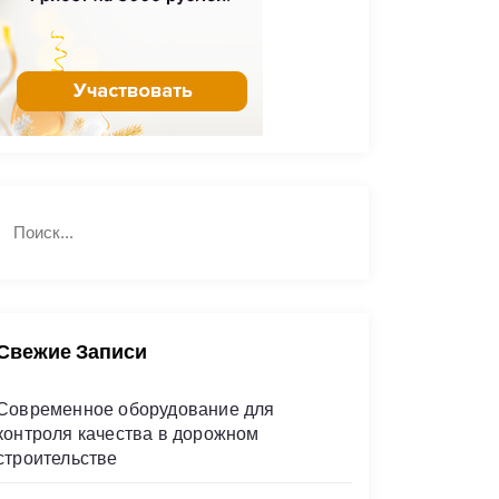
Н
П
а
о
й
и
с
т
к
и
Свежие Записи
Современное оборудование для
контроля качества в дорожном
строительстве